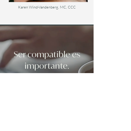
Karen Wind-Vandenberg, MC, CCC
Ser compatible es
importante.
Si tiene alguna pregunta o inquietud,
no dude en reservar una consulta
gratuita de 15 minutos para hacer
preguntas o saber más sobre lo que
el consejería podría significar para
usted.